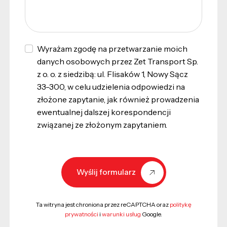
Wyrażam zgodę na przetwarzanie moich
danych osobowych przez Zet Transport Sp.
z o. o. z siedzibą: ul. Flisaków 1, Nowy Sącz
33-300, w celu udzielenia odpowiedzi na
złożone zapytanie, jak również prowadzenia
ewentualnej dalszej korespondencji
związanej ze złożonym zapytaniem.
Wyślij formularz
Ta witryna jest chroniona przez reCAPTCHA oraz
politykę
prywatności
i
warunki usług
Google.