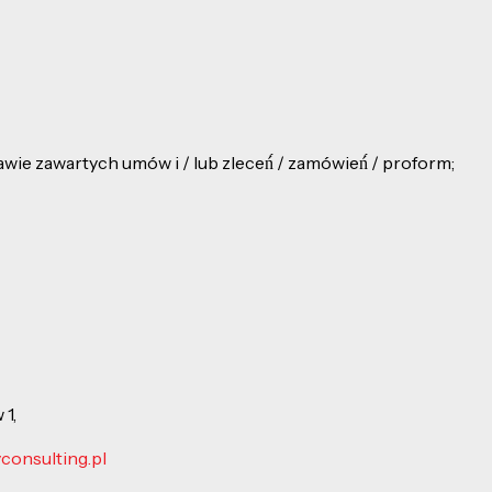
e zawartych umów i / lub zleceń́ / zamówień́ / proform;
1,
onsulting.pl