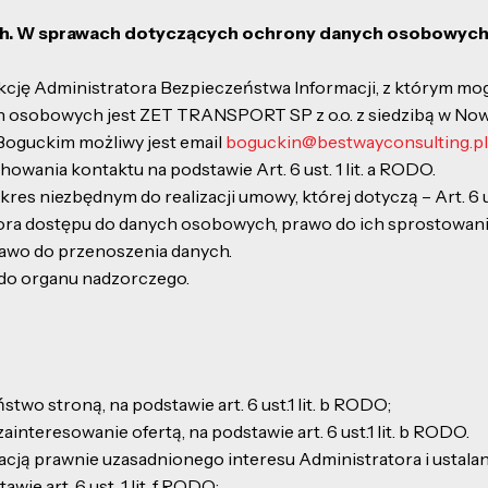
h. W sprawach dotyczących ochrony danych osobowych i w
ję Administratora Bezpieczeństwa Informacji, z którym mog
osobowych jest ZET TRANSPORT SP z o.o. z siedzibą w Nowy
oguckim możliwy jest email
boguckin@bestwayconsulting.pl
ania kontaktu na podstawie Art. 6 ust. 1 lit. a RODO.
niezbędnym do realizacji umowy, której dotyczą – Art. 6 ust
ora dostępu do danych osobowych, prawo do ich sprostowania,
rawo do przenoszenia danych.
 do organu nadzorczego.
o stroną, na podstawie art. 6 ust.1 lit. b RODO;
teresowanie ofertą, na podstawie art. 6 ust.1 lit. b RODO.
cją prawnie uzasadnionego interesu Administratora i ustalan
ie art. 6 ust. 1 lit. f RODO;