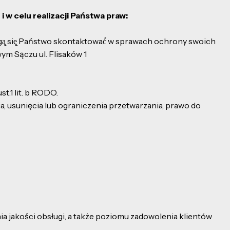
 celu realizacji Państwa praw:
ą̨ się̨ Państwo skontaktować́ w sprawach ochrony swoich
m Sączu ul. Flisaków 1
.1 lit. b RODO.
 usunięcia lub ograniczenia przetwarzania, prawo do
ia jakości obsługi, a także poziomu zadowolenia klientów