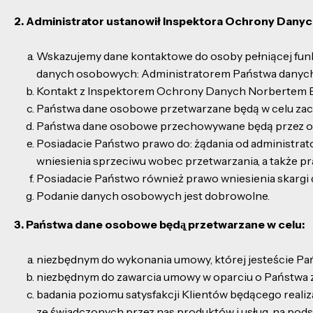
2. Administrator ustanowił Inspektora Ochrony Danyc
Wskazujemy dane kontaktowe do osoby pełniącej funkc
danych osobowych: Administratorem Państwa danych 
Kontakt z Inspektorem Ochrony Danych Norbertem B
Państwa dane osobowe przetwarzane będą w celu zachow
Państwa dane osobowe przechowywane będą przez okres 
Posiadacie Państwo prawo do: żądania od administrat
wniesienia sprzeciwu wobec przetwarzania, a także p
Posiadacie Państwo również prawo wniesienia skargi
Podanie danych osobowych jest dobrowolne.
3. Państwa dane osobowe będą̨ przetwarzane w celu:
niezbędnym do wykonania umowy, której jesteście Państw
niezbędnym do zawarcia umowy w oparciu o Państwa zain
badania poziomu satysfakcji Klientów będącego realiza
ze świadczonych przez nas produktów i usług, na podstaw