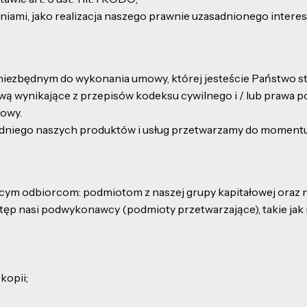
i, jako realizacja naszego prawnie uzasadnionego interesu, na
ezbędnym do wykonania umowy, której jesteście Państwo stro
ową wynikające z przepisów kodeksu cywilnego i / lub prawa p
owy.
niego naszych produktów i usług przetwarzamy do momentu, 
cym odbiorcom: podmiotom z naszej grupy kapitałowej oraz 
stęp nasi podwykonawcy (podmioty przetwarzające), takie jak 
kopii;