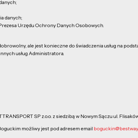
danych;
ia danych;
– Prezesa Urzędu Ochrony Danych Osobowych.
owolny, ale jest konieczne do świadczenia usług na podstawi
innych usług Administratora.
RANSPORT SP z.o.o. z siedzibą w Nowym Sączu ul. Flisaków 
oguckim możliwy jest pod adresem email
boguckin@bestwayc