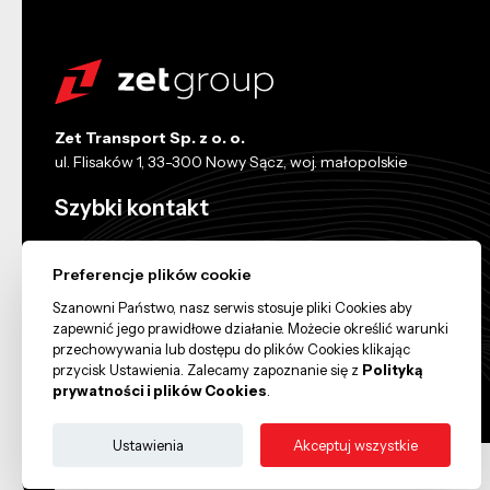
Zet Transport Sp. z o. o.
ul. Flisaków 1, 33-300 Nowy Sącz, woj. małopolskie
Szybki kontakt
+48 18 44 14 666
Preferencje plików cookie
biuro@zettransport.com
Szanowni Państwo, nasz serwis stosuje pliki Cookies aby
zapewnić jego prawidłowe działanie. Możecie określić warunki
przechowywania lub dostępu do plików Cookies klikając
przycisk Ustawienia. Zalecamy zapoznanie się z
Polityką
prywatności i plików Cookies
.
Ustawienia
Akceptuj wszystkie