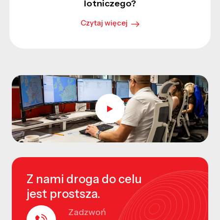
lotniczego?
Czytaj więcej
Z nami droga do celu
jest prostsza.
Zadzwoń