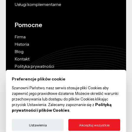
Usługi komplementarne
Pomocne
Firma
Historia
Blog
Kontakt
Polityka prywatności
RODO
Preferencje plików cookie
Ustawienia plików cookie
Szanowni Państwo, nasz serwis stosuje pliki Cookies aby
OWU
zapewnić jego prawidłowe działanie. Możecie określić warunki
Strategia podatkowa
przechowywania lub dostępu do plików Cookies klikając
przycisk Ustawienia. Zalecamy zapoznanie się z
Polityką
prywatności i plików Cookies
.
Ustawienia
Akceptuj wszystkie
Copyright © 2026 Zet Transport, All Rights