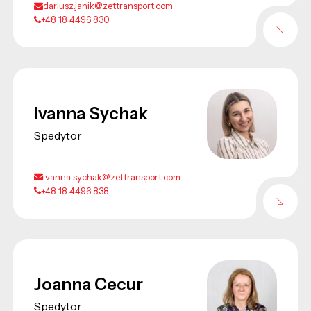
dariusz.janik@zettransport.com
+48 18 4496 830
Ivanna Sychak
Spedytor
ivanna.sychak@zettransport.com
+48 18 4496 838
Joanna Cecur
Spedytor