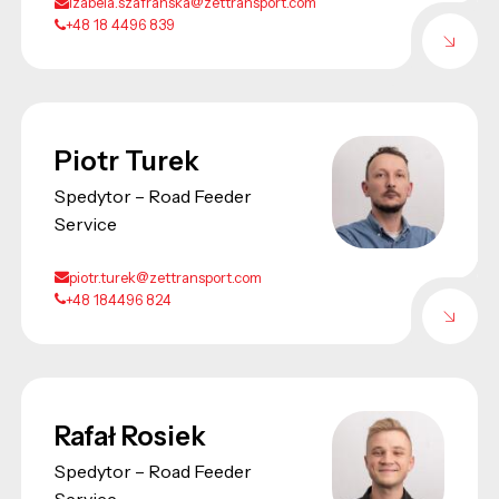
izabela.szafranska@zettransport.com
+48 18 4496 839
Piotr Turek
Spedytor – Road Feeder
Service
piotr.turek@zettransport.com
+48 184496 824
Rafał Rosiek
Spedytor – Road Feeder
Service