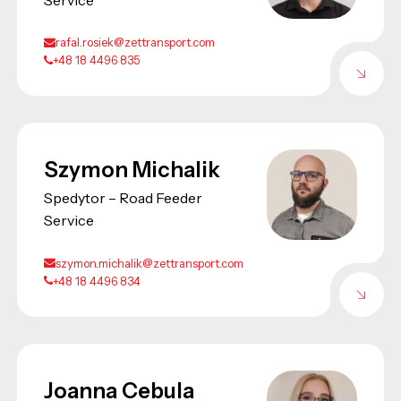
rafal.rosiek@zettransport.com
+48 18 4496 835
Szymon Michalik
Spedytor – Road Feeder
Service
szymon.michalik@zettransport.com
+48 18 4496 834
Joanna Cebula