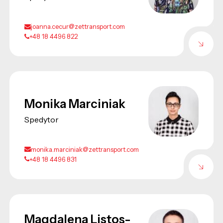
joanna.cecur@zettransport.com
+48 18 4496 822
Monika Marciniak
Spedytor
monika.marciniak@zettransport.com
+48 18 4496 831
Magdalena Listos-