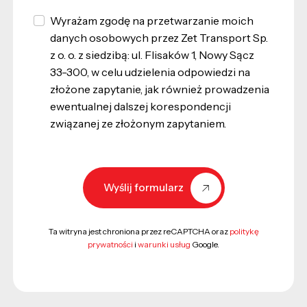
Wyrażam zgodę na przetwarzanie moich
danych osobowych przez Zet Transport Sp.
z o. o. z siedzibą: ul. Flisaków 1, Nowy Sącz
33-300, w celu udzielenia odpowiedzi na
złożone zapytanie, jak również prowadzenia
ewentualnej dalszej korespondencji
związanej ze złożonym zapytaniem.
Wyślij formularz
Ta witryna jest chroniona przez reCAPTCHA oraz
politykę
prywatności
i
warunki usług
Google.