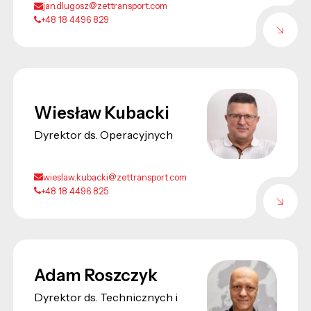
jan.dlugosz@zettransport.com
+48 18 4496 829
Wiesław Kubacki
Dyrektor ds. Operacyjnych
wieslaw.kubacki@zettransport.com
+48 18 4496 825
Adam Roszczyk
Dyrektor ds. Technicznych i