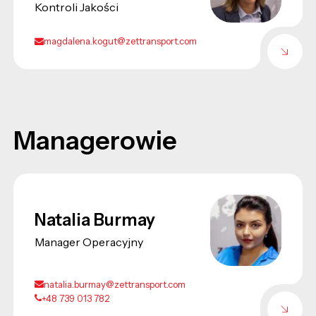
Kontroli Jakości
magdalena.kogut@zettransport.com
Managerowie
Natalia Burmay
Manager Operacyjny
natalia.burmay@zettransport.com
+48 739 013 782