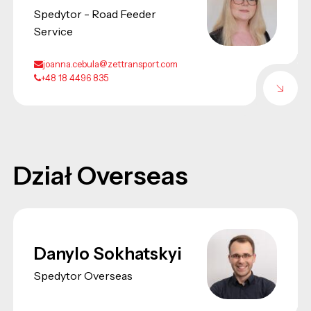
Spedytor - Road Feeder
Service
joanna.cebula@zettransport.com
+48 18 4496 835
Dział Overseas
Danylo Sokhatskyi
Spedytor Overseas